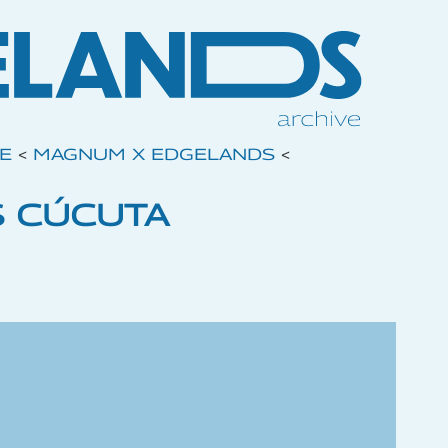
VE
<
MAGNUM X EDGELANDS
<
 CÚCUTA