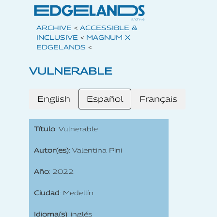
ARCHIVE
<
ACCESSIBLE &
INCLUSIVE
<
MAGNUM X
EDGELANDS
<
VULNERABLE
English
Español
Français
Título
: Vulnerable
Autor(es)
: Valentina Pini
Año
: 2022
Ciudad
: Medellín
Idioma(s)
: inglés