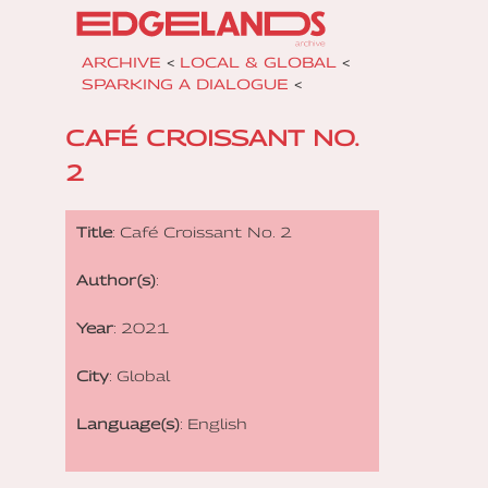
ARCHIVE
<
LOCAL & GLOBAL
<
SPARKING A DIALOGUE
<
CAFÉ CROISSANT NO.
2
Title
: Café Croissant No. 2
Author(s)
:
Year
: 2021
City
: Global
Language(s)
: English