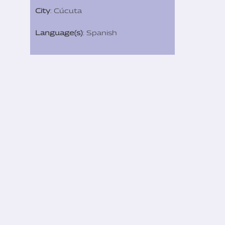
City
: Cúcuta
Language(s)
: Spanish