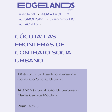
ARCHIVE
<
ADAPTABLE &
RESPONSIVE
<
DIAGNOSTIC
REPORTS
<
CÚCUTA: LAS
FRONTERAS DE
CONTRATO SOCIAL
URBANO
Title
: Cúcuta: Las Fronteras de
Contrato Social Urbano
Author(s)
: Santiago Uribe-Sáenz,
María Camila Roldán
Year
: 2023