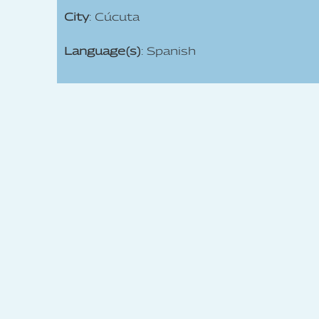
City
: Cúcuta
Language(s)
: Spanish