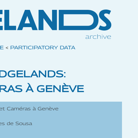
VE
<
PARTICIPATORY DATA
EDGELANDS:
RAS À GENÈVE
é et Caméras à Genève
es de Sousa