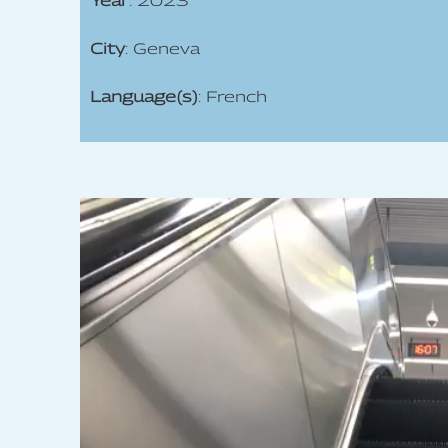
Year
: 2023
City
: Geneva
Language(s)
: French